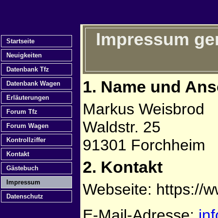
Impressum gem
Startseite
Neuigkeiten
Datenbank Tfz
1. Name und Ansc
Datenbank Wagen
Erläuterungen
Markus Weisbrod
Forum Tfz
Waldstr. 25
Forum Wagen
Kontrollziffer
91301 Forchheim
Kontakt
2. Kontakt
Gästebuch
Impressum
Webseite: https://
Datenschutz
E-Mail-Adresse:
in